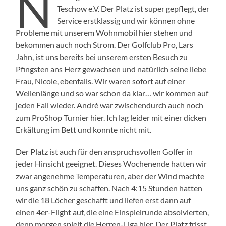
N
Teschow e.V. Der Platz ist super gepflegt, der
Service erstklassig und wir können ohne
Probleme mit unserem Wohnmobil hier stehen und
bekommen auch noch Strom. Der Golfclub Pro, Lars
Jahn, ist uns bereits bei unserem ersten Besuch zu
Pfingsten ans Herz gewachsen und natürlich seine liebe
Frau, Nicole, ebenfalls. Wir waren sofort auf einer
Wellenlänge und so war schon da klar… wir kommen auf
jeden Fall wieder. André war zwischendurch auch noch
zum ProShop Turnier hier. Ich lag leider mit einer dicken
Erkältung im Bett und konnte nicht mit.
Der Platz ist auch für den anspruchsvollen Golfer in
jeder Hinsicht geeignet. Dieses Wochenende hatten wir
zwar angenehme Temperaturen, aber der Wind machte
uns ganz schön zu schaffen. Nach 4:15 Stunden hatten
wir die 18 Löcher geschafft und liefen erst dann auf
einen 4er-Flight auf, die eine Einspielrunde absolvierten,
denn morgen spielt die Herren-Liga hier. Der Platz frisst