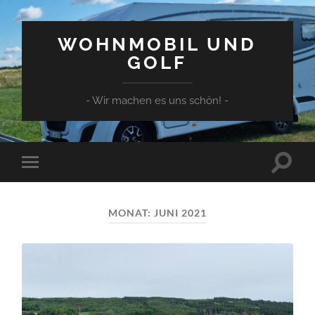
WOHNMOBIL UND
GOLF
- Wir machen es uns schön! -
Suchfe
Mobile-
ein-/a
Menü
ein-/ausblenden
MONAT:
JUNI 2021