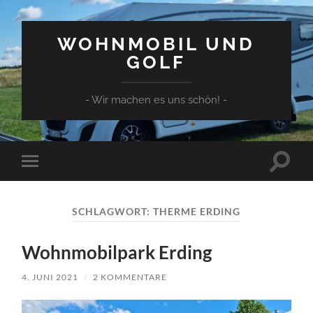
WOHNMOBIL UND
GOLF
- Wir machen es uns schön! -
Suchfe
Mobile-
ein-/a
Menü
ein-/ausblenden
SCHLAGWORT:
THERME ERDING
Wohnmobilpark Erding
4. JUNI 2021
/
2 KOMMENTARE