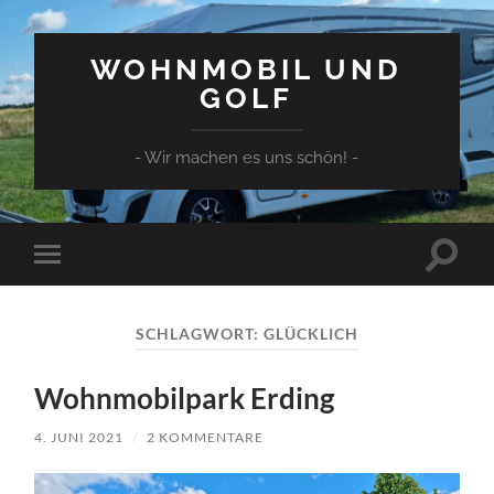
WOHNMOBIL UND
GOLF
- Wir machen es uns schön! -
Suchfe
Mobile-
ein-/a
Menü
ein-/ausblenden
SCHLAGWORT:
GLÜCKLICH
Wohnmobilpark Erding
4. JUNI 2021
/
2 KOMMENTARE