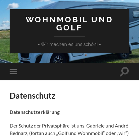
WOHNMOBIL UND
GOLF
- Wir machen es uns schön! -
Suchfe
Mobile-
ein-/a
Menü
ein-/ausblenden
Datenschutz
Datenschutzerklärung
Der Schutz der Privatsphäre ist uns, Gabriele und André
Bednarz, (fortan auch „Golf und Wohnmobil“ oder „wir“)